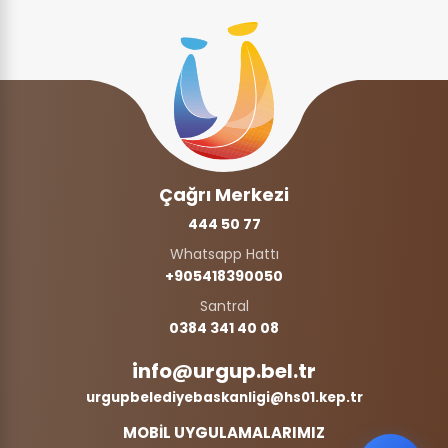
Çağrı Merkezi
444 50 77
Whatsapp Hattı
+905418390050‬
Santral
0384 341 40 08
info@urgup.bel.tr
urgupbelediyebaskanligi@hs01.kep.tr
MOBİL UYGULAMALARIMIZ