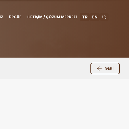
TR
EN
IZ
ÜRGÜP
İLETIŞIM / ÇÖZÜM MERKEZI
GERI