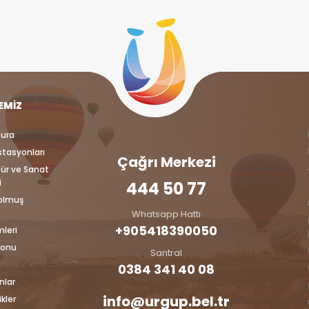
EMIZ
tura
İstasyonları
Çağrı Merkezi
tür ve Sanat
i
444 50 77
Dolmuş
Whatsapp Hattı
+905418390050‬
mleri
lonu
Santral
0384 341 40 08
nlar
info@urgup.bel.tr
kler