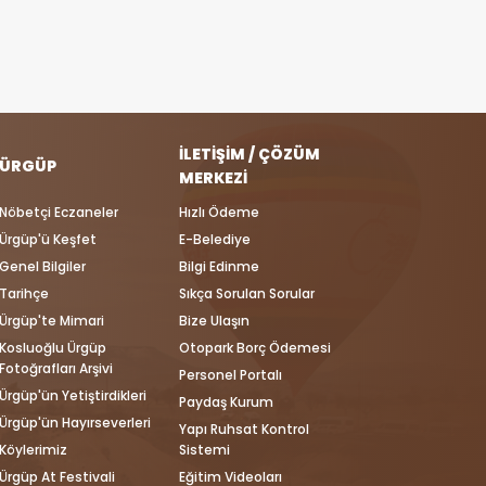
İLETIŞIM / ÇÖZÜM
ÜRGÜP
MERKEZI
Nöbetçi Eczaneler
Hızlı Ödeme
Ürgüp'ü Keşfet
E-Belediye
Genel Bilgiler
Bilgi Edinme
Tarihçe
Sıkça Sorulan Sorular
Ürgüp'te Mimari
Bize Ulaşın
Kosluoğlu Ürgüp
Otopark Borç Ödemesi
Fotoğrafları Arşivi
Personel Portalı
Ürgüp'ün Yetiştirdikleri
Paydaş Kurum
Ürgüp'ün Hayırseverleri
Yapı Ruhsat Kontrol
Köylerimiz
Sistemi
Ürgüp At Festivali
Eğitim Videoları