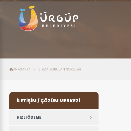
ANASAYFA
SIKÇA SORULAN SORULAR
İLETIŞIM / ÇÖZÜM MERKEZI
HIZLI ÖDEME