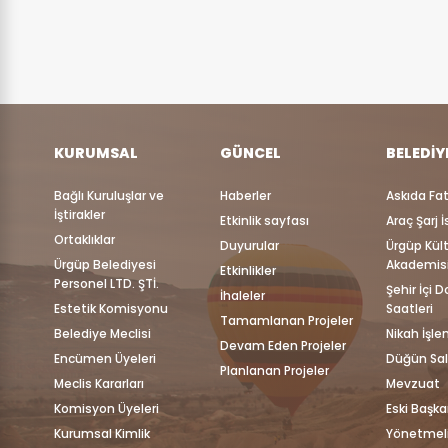
KURUMSAL
GÜNCEL
BELEDIY
Bağlı Kuruluşlar ve
Haberler
Askıda Fa
İştirakler
Etkinlik sayfası
Araç Şarj 
Ortaklıklar
Duyurular
Ürgüp Kül
Ürgüp Belediyesi
Akademis
Etkinlikler
Personel LTD. ŞTİ.
Şehir İçi 
İhaleler
Estetik Komisyonu
Saatleri
Tamamlanan Projeler
Belediye Meclisi
Nikah İşle
Devam Eden Projeler
Encümen Üyeleri
Düğün Sa
Planlanan Projeler
Meclis Kararları
Mevzuat
Komisyon Üyeleri
Eski Başka
Kurumsal Kimlik
Yönetmeli