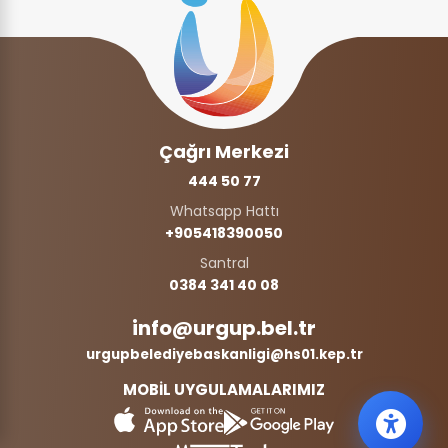
Çağrı Merkezi
444 50 77
Whatsapp Hattı
+905418390050‬
Santral
0384 341 40 08
info@urgup.bel.tr
urgupbelediyebaskanligi@hs01.kep.tr
MOBİL UYGULAMALARIMIZ