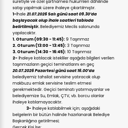
suretiyle ve özel şartnamesi hükümleri dâhilinde
satışı yapılmak üzere ihaleye çıkartılmıştır.
1-
İhale
21.07.2026 Salı günü saat 09.30’da
başlayacak olup ihale saatleri tabloda
belirtilmiştir.
Belediyemiz Meclis salonunda
yapılacaktır.
1. Oturum (09:30 - 11:45):
9 Taşınmaz
2. Oturum (13:00 - 13:45):
3 Taşınmaz
3. Oturum (14:30 - 16:45):
10 Taşınmaz
2-
İhaleye katılacak istekliler aşağıda bilgileri verilen
taşınmazların geçici teminatlarını en geç
20.07.2026 Pazartesi günü saat 16.00’da
belediyemiz tahsilat servisine yatıracak olup
makbuzu emlak servisine teslim etmesi
gerekmektedir. Geçici teminatı yatırmayanlar ve
belediyemize Su, Emlak, ÇTV, vb. borcu olanlar
ihaleye katılamayacaktır.
3-
İhaleye katılabilmek için; aşağıdaki
belgelerin bir bütün halinde hazırlanarak Belediye
Başkanlığına getirilmesi;
Gerçek Kişi İse;