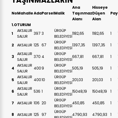
TAŞINMAZLARIN
Ana
Hisseye
No
Mahalle
Ada
Parsel
Malik
Taşınmaz
Düşen
Pay
Alanı
Alan
1.OTURUM
AKSALUR
ÜRGÜP
1
397
3
1182,65
1182,65
1
SALUR
BELEDİYESİ
ÜRGÜP
2
AKSALUR
125
67
1397,35
1397,35
1
BELEDİYESİ
AKSALUR
ÜRGÜP
3
370
4
667,81
667,81
1
SALUR
BELEDİYESİ
AKSALUR
ÜRGÜP
4
400
9
505,19
505,19
1
SALUR
BELEDİYESİ
AKSALUR
ÜRGÜP
5
400
10
201,03
201,03
1
SALUR
BELEDİYESİ
AKSALUR
ÜRGÜP
6
536
1
15048,19
15048,19
1
SALUR
BELEDİYESİ
ÜRGÜP
7
AKSALUR
106
20
450,85
450,85
1
BELEDİYESİ
ÜRGÜP
8
AKSALUR
125
97
4790,93
4790,93
1
BELEDİYESİ