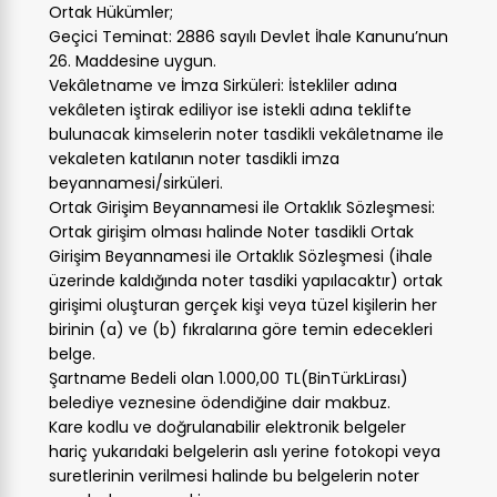
Ortak Hükümler;
Geçici Teminat: 2886 sayılı Devlet İhale Kanunu’nun
26. Maddesine uygun.
Vekâletname ve İmza Sirküleri: İstekliler adına
vekâleten iştirak ediliyor ise istekli adına teklifte
bulunacak kimselerin noter tasdikli vekâletname ile
vekaleten katılanın noter tasdikli imza
beyannamesi/sirküleri.
Ortak Girişim Beyannamesi ile Ortaklık Sözleşmesi:
Ortak girişim olması halinde Noter tasdikli Ortak
Girişim Beyannamesi ile Ortaklık Sözleşmesi (ihale
üzerinde kaldığında noter tasdiki yapılacaktır) ortak
girişimi oluşturan gerçek kişi veya tüzel kişilerin her
birinin (a) ve (b) fıkralarına göre temin edecekleri
belge.
Şartname Bedeli olan 1.000,00 TL(BinTürkLirası)
belediye veznesine ödendiğine dair makbuz.
Kare kodlu ve doğrulanabilir elektronik belgeler
hariç yukarıdaki belgelerin aslı yerine fotokopi veya
suretlerinin verilmesi halinde bu belgelerin noter