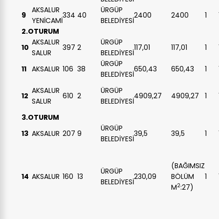
AKSALUR
ÜRGÜP
9
334
40
2400
2400
1
YENİCAMİ
BELEDİYESİ
2.OTURUM
AKSALUR
ÜRGÜP
10
397
2
117,01
117,01
1
SALUR
BELEDİYESİ
ÜRGÜP
11
AKSALUR
106
38
650,43
650,43
1
BELEDİYESİ
AKSALUR
ÜRGÜP
12
610
2
4909,27
4909,27
1
SALUR
BELEDİYESİ
3.OTURUM
ÜRGÜP
13
AKSALUR
207
9
39,5
39,5
1
BELEDİYESİ
(BAĞIMSIZ
ÜRGÜP
14
AKSALUR
160
13
230,09
BÖLÜM
1
BELEDİYESİ
2
M
:27)