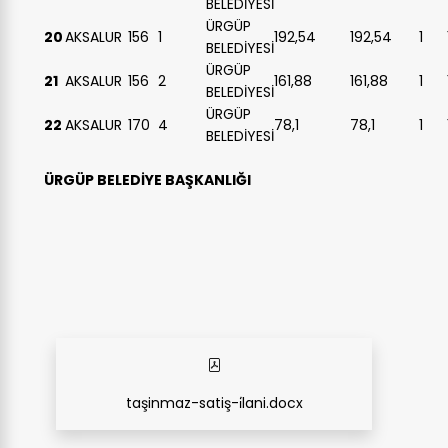
BELEDİYESİ
ÜRGÜP
20
AKSALUR
156
1
192,54
192,54
1
BELEDİYESİ
ÜRGÜP
21
AKSALUR
156
2
161,88
161,88
1
BELEDİYESİ
ÜRGÜP
22
AKSALUR
170
4
78,1
78,1
1
BELEDİYESİ
ÜRGÜP BELEDİYE BAŞKANLIĞI
taşinmaz-satiş-i̇lani.docx