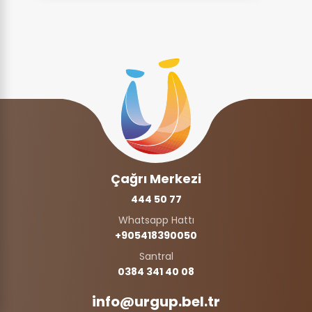
Çağrı Merkezi
444 50 77
Whatsapp Hattı
+905418390050‬
Santral
0384 341 40 08
info@urgup.bel.tr