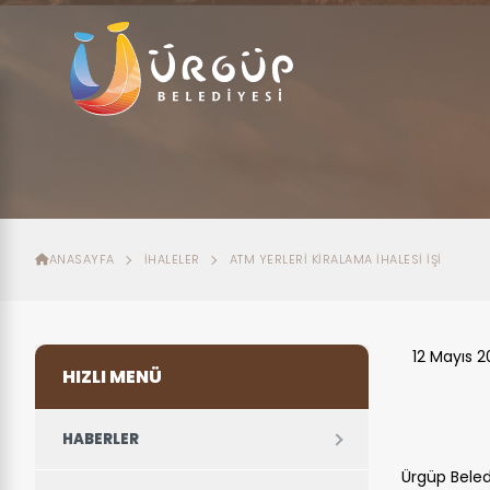
ANASAYFA
İHALELER
ATM YERLERI KIRALAMA İHALESI İŞI
12 Mayıs 
HIZLI MENÜ
HABERLER
Ürgüp Beled