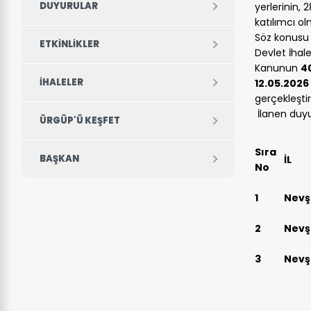
DUYURULAR
yerlerinin, 
katılımcı o
Söz konusu 
ETKINLIKLER
Devlet İhal
Kanunun
4
İHALELER
12.05.2026
gerçekleştir
İlanen duyu
ÜRGÜP'Ü KEŞFET
Sıra
BAŞKAN
İL
No
1
Nevş
2
Nevş
3
Nevş