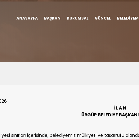
ANASAYFA
BAŞKAN
KURUMSAL
GÜNCEL
BELEDIYEM
2026
İ L A N
ÜRGÜP BELEDİYE BAŞKAN
iyesi sınırları içerisinde, belediyemiz mülkiyeti ve tasarrufu a