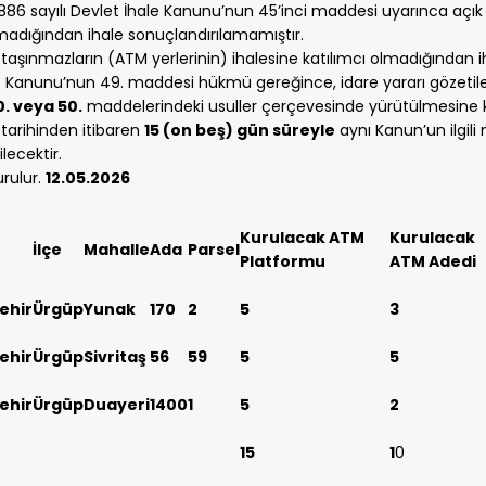
2886 sayılı Devlet İhale Kanunu’nun 45’inci maddesi uyarınca açık a
lmadığından ihale sonuçlandırılamamıştır.
taşınmazların (ATM yerlerinin) ihalesine katılımcı olmadığından i
e Kanunu’nun 49. maddesi hükmü gereğince, idare yararı gözetiler
0. veya 50.
maddelerindeki usuller çerçevesinde yürütülmesine kara
tarihinden itibaren
15 (on beş) gün süreyle
aynı Kanun’un ilgil
ilecektir.
rulur.
12.05.2026
Kurulacak ATM
Kurulacak
İlçe
Mahalle
Ada
Parsel
Platformu
ATM Adedi
ehir
Ürgüp
Yunak
170
2
5
3
ehir
Ürgüp
Sivritaş
56
59
5
5
ehir
Ürgüp
Duayeri
1400
1
5
2
15
1
0