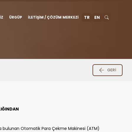
TR
EN
IZ
ÜRGÜP
İLETIŞIM / ÇÖZÜM MERKEZI
GERI
LIĞINDAN
ltında bulunan Otomatik Para Çekme Makinesi (ATM)