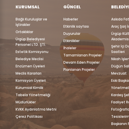
KURUMSAL
GÜNCEL
BELEDIY
Bağlı Kuruluşlar ve
Haberler
Askıda Fa
İştirakler
Etkinlik sayfası
Araç Şarj 
Ortaklıklar
Duyurular
Ürgüp Kül
Ürgüp Belediyesi
Akademis
Etkinlikler
Personel LTD. ŞTİ.
Şehir İçi 
İhaleler
Estetik Komisyonu
Saatleri
Tamamlanan Projeler
Belediye Meclisi
Nikah İşle
Devam Eden Projeler
Encümen Üyeleri
Düğün Sa
Planlanan Projeler
Meclis Kararları
Mevzuat
Komisyon Üyeleri
Eski Başka
Kurumsal Kimlik
Yönetmeli
Tabela Yönetmeliği
Kardeş Şeh
Müdürlükler
Faaliyet R
KVKK Aydınlatma Metni
Fotoğrafla
Çerez Politikası
Tesislerim
Başkanın F