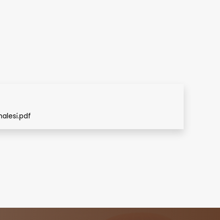
alesi̇.pdf