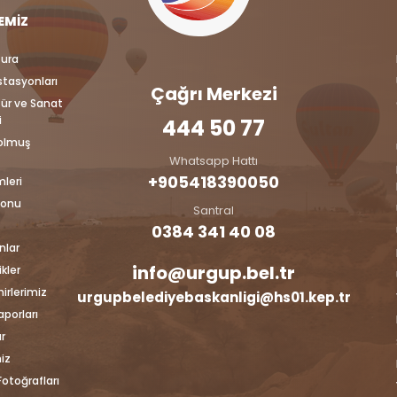
EMIZ
tura
İstasyonları
Çağrı Merkezi
tür ve Sanat
i
444 50 77
Dolmuş
Whatsapp Hattı
+905418390050‬
mleri
lonu
Santral
0384 341 40 08
nlar
info@urgup.bel.tr
kler
irlerimiz
urgupbelediyebaskanligi@hs01.kep.tr
aporları
r
iz
otoğrafları