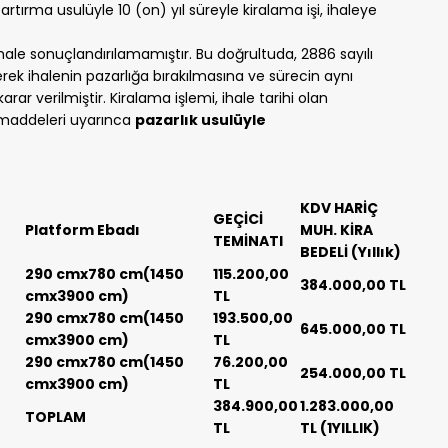
rtırma usulüyle 10 (on) yıl süreyle kiralama işi, ihaleye
hale sonuçlandırılamamıştır. Bu doğrultuda, 2886 sayılı
ek ihalenin pazarlığa bırakılmasına ve sürecin aynı
r verilmiştir. Kiralama işlemi, ihale tarihi olan
i maddeleri uyarınca
pazarlık usulüyle
KDV HARİÇ
GEÇİCİ
Platform Ebadı
MUH. KİRA
TEMİNATI
BEDELİ (Yıllık)
290 cmx780 cm(1450
115.200,00
384.000,00 TL
cmx3900 cm)
TL
290 cmx780 cm(1450
193.500,00
645.000,00 TL
cmx3900 cm)
TL
290 cmx780 cm(1450
76.200,00
254.000,00 TL
cmx3900 cm)
TL
384.900,00
1.283.000,00
TOPLAM
TL
TL (1YILLIK)