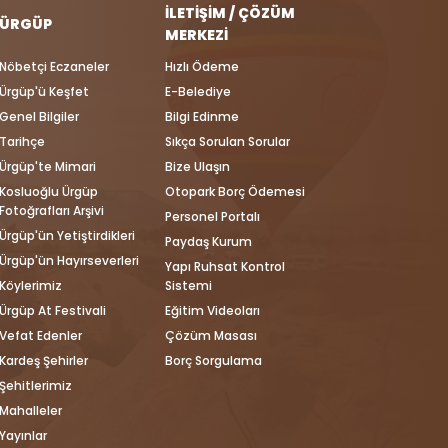
İLETIŞIM / ÇÖZÜM
ÜRGÜP
MERKEZI
Nöbetçi Eczaneler
Hızlı Ödeme
Ürgüp'ü Keşfet
E-Belediye
Genel Bilgiler
Bilgi Edinme
Tarihçe
Sıkça Sorulan Sorular
Ürgüp'te Mimari
Bize Ulaşın
Kosluoğlu Ürgüp
Otopark Borç Ödemesi
Fotoğrafları Arşivi
Personel Portalı
Ürgüp'ün Yetiştirdikleri
Paydaş Kurum
Ürgüp'ün Hayırseverleri
Yapı Ruhsat Kontrol
Köylerimiz
Sistemi
Ürgüp At Festivali
Eğitim Videoları
Vefat Edenler
Çözüm Masası
Kardeş Şehirler
Borç Sorgulama
Şehitlerimiz
Mahalleler
Yayınlar