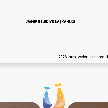
 BELEDİYE BAŞKANLIĞI
2026-atm-yerleri̇-ki̇ralama-i̇h