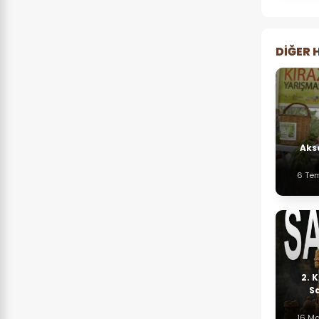
DIĞER 
Aks
6 Te
2.⁠
S
16 Ma