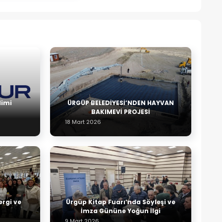
limi
ÜRGÜP BELEDİYESİ’NDEN HAYVAN
BAKIMEVİ PROJESİ
18 Mart 2026
ergi ve
Ürgüp Kitap Fuarı’nda Söyleşi ve
İmza Gününe Yoğun İlgi
9 Mart 2026