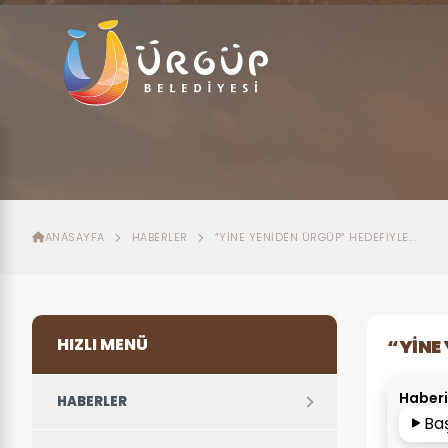
ANASAYFA
HABERLER
“YINE YENIDEN ÜRGÜP” HEDEFIYLE...
HIZLI MENÜ
“YINE 
Haberi
HABERLER
Ba