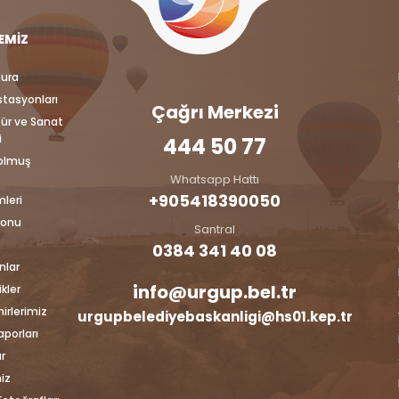
EMIZ
tura
İstasyonları
Çağrı Merkezi
tür ve Sanat
i
444 50 77
Dolmuş
Whatsapp Hattı
+905418390050‬
mleri
lonu
Santral
0384 341 40 08
nlar
info@urgup.bel.tr
kler
irlerimiz
urgupbelediyebaskanligi@hs01.kep.tr
aporları
r
iz