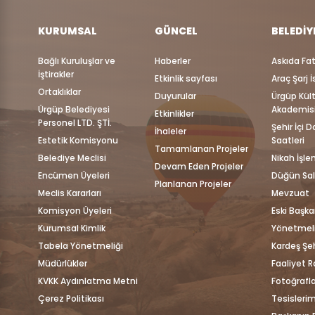
KURUMSAL
GÜNCEL
BELEDIY
Bağlı Kuruluşlar ve
Haberler
Askıda Fa
İştirakler
Etkinlik sayfası
Araç Şarj 
Ortaklıklar
Duyurular
Ürgüp Kül
Ürgüp Belediyesi
Akademis
Etkinlikler
Personel LTD. ŞTİ.
Şehir İçi 
İhaleler
Estetik Komisyonu
Saatleri
Tamamlanan Projeler
Belediye Meclisi
Nikah İşle
Devam Eden Projeler
Encümen Üyeleri
Düğün Sa
Planlanan Projeler
Meclis Kararları
Mevzuat
Komisyon Üyeleri
Eski Başka
Kurumsal Kimlik
Yönetmeli
Tabela Yönetmeliği
Kardeş Şeh
Müdürlükler
Faaliyet R
KVKK Aydınlatma Metni
Fotoğrafla
Çerez Politikası
Tesislerim