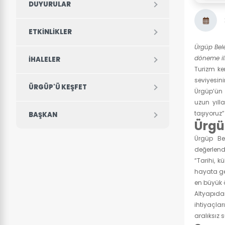
DUYURULAR
ETKINLIKLER
Ürgüp Bele
döneme ili
İHALELER
Turizm ke
seviyesini
ÜRGÜP'Ü KEŞFET
Ürgüp’ün 
uzun yıll
taşıyoruz”
BAŞKAN
Ürgü
Ürgüp Be
değerlend
“Tarihi, k
hayata geç
en büyük 
Altyapıda
ihtiyaçla
aralıksız 