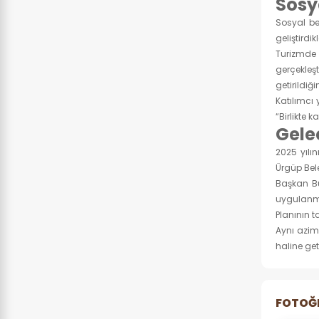
Sosy
Sosyal be
geliştirdik
Turizmde 
gerçekleşt
getirildiğ
Katılımcı 
“Birlikte 
Gele
2025 yılı
Ürgüp Bele
Başkan Bu
uygulanma
Planının 
Aynı azim
haline ge
FOTOĞ