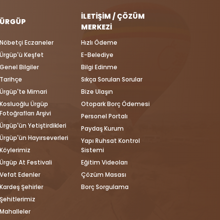
İLETIŞIM / ÇÖZÜM
ÜRGÜP
MERKEZI
Nöbetçi Eczaneler
Hızlı Ödeme
Ürgüp'ü Keşfet
E-Belediye
Genel Bilgiler
Bilgi Edinme
Tarihçe
Sıkça Sorulan Sorular
Ürgüp'te Mimari
Bize Ulaşın
Kosluoğlu Ürgüp
Otopark Borç Ödemesi
Fotoğrafları Arşivi
Personel Portalı
Ürgüp'ün Yetiştirdikleri
Paydaş Kurum
Ürgüp'ün Hayırseverleri
Yapı Ruhsat Kontrol
Köylerimiz
Sistemi
Ürgüp At Festivali
Eğitim Videoları
Vefat Edenler
Çözüm Masası
Kardeş Şehirler
Borç Sorgulama
Şehitlerimiz
Mahalleler