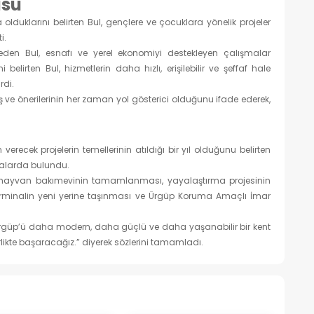
usu
lduklarını belirten Bul, gençlere ve çocuklara yönelik projeler
i.
eden Bul, esnafı ve yerel ekonomiyi destekleyen çalışmalar
 belirten Bul, hizmetlerin daha hızlı, erişilebilir ve şeffaf hale
rdi.
ş ve önerilerinin her zaman yol gösterici olduğunu ifade ederek,
ecek projelerin temellerinin atıldığı bir yıl olduğunu belirten
amalarda bulundu.
n hayvan bakımevinin tamamlanması, yayalaştırma projesinin
, terminalin yeni yerine taşınması ve Ürgüp Koruma Amaçlı İmar
Ürgüp’ü daha modern, daha güçlü ve daha yaşanabilir bir kent
likte başaracağız.” diyerek sözlerini tamamladı.