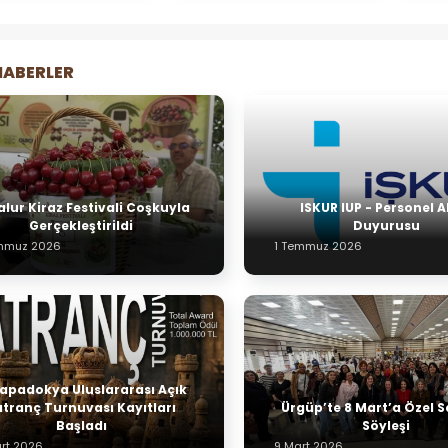
HABERLER
alur Kiraz Festivali Coşkuyla
ISKUR IUP - Personel A
Gerçekleştirildi
Duyurusu
mmuz 2026
1 Temmuz 2026
 ⁠Kapadokya Uluslararası Açık
atranç Turnuvası Kayıtları
Ürgüp’te 8 Mart’a Özel S
Başladı
Söyleşi
rt 2026
9 Mart 2026