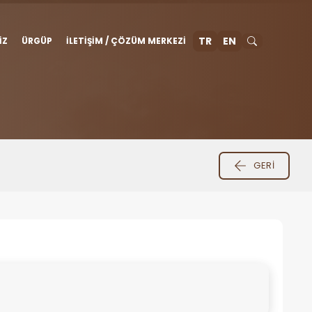
TR
EN
IZ
ÜRGÜP
İLETIŞIM / ÇÖZÜM MERKEZI
GERI