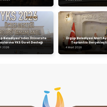
p Belediyesi’nden Üniversite
Ürgüp Belediyesi Mart Ay
aylarına YKS Ücret Desteği
Toplantısı Gerçekleşti
rt 2026
4 Mart 2026