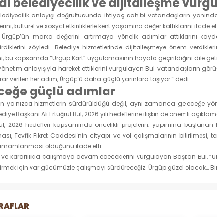
al belediyecilik ve dijitalleşme vurg
lediyecilik anlayışı doğrultusunda ihtiyaç sahibi vatandaşların yanında o
lerini, kültürel ve sosyal etkinliklerle kent yaşamına değer kattıklarını ifade ett
Ürgüp’ün marka değerini artırmaya yönelik adımlar attıklarını kayd
irdiklerini söyledi. Belediye hizmetlerinde dijitalleşmeye önem verdiklerini
ini, bu kapsamda “Ürgüp Kart” uygulamasının hayata geçirildiğini dile geti
yönetim anlayışıyla hareket ettiklerini vurgulayan Bul, vatandaşların görü
karar verilen her adım, Ürgüp’ü daha güçlü yarınlara taşıyor.” dedi.
ceğe güçlü adımlar
nın yalnızca hizmetlerin sürdürüldüğü değil, aynı zamanda geleceğe yön ver
diye Başkanı Ali Ertuğrul Bul, 2026 yılı hedeflerine ilişkin de önemli açıkl
l, 2026 hedefleri kapsamında öncelikli projelerin; yapımına başlana
sı, Tevfik Fikret Caddesi’nin altyapı ve yol çalışmalarının bitirilmesi
tamamlanması olduğunu ifade etti.
 ve kararlılıkla çalışmaya devam edeceklerini vurgulayan Başkan Bul, “
tirmek için var gücümüzle çalışmayı sürdüreceğiz. Ürgüp güzel olacak… Bir
RAFLAR