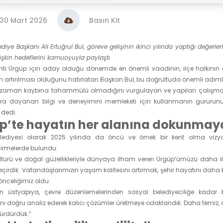
30 Mart 2026
Basın Kit
diye Başkanı Ali Ertuğrul Bul, göreve gelişinin ikinci yılında yaptığı değe
şkin hedeflerini kamuoyuyla paylaştı.
nti Ürgüp için aday olduğu dönemde en önemli vaadinin, ilçe halkının
n artırılması olduğunu hatırlatan Başkan Bul, bu doğrultuda önemli adımlar 
zaman kaybına tahammülü olmadığını vurgulayan ve yapılan çalışmaların
ara dayanan bilgi ve deneyimini memleketi için kullanmanın gururunu ya
 dedi.
p’te hayatın her alanına dokunmay
lediyesi olarak 2025 yılında da öncü ve örnek bir kent olma vizyonu
irmelerde bulundu:
ültürü ve doğal güzellikleriyle dünyaya ilham veren Ürgüp’ümüzü daha ileri
irdik. Vatandaşlarımızın yaşam kalitesini artırmak, şehir hayatını daha ko
önceliğimiz oldu.
n üstyapıya, çevre düzenlemelerinden sosyal belediyeciliğe kadar bi
rını doğru analiz ederek kalıcı çözümler üretmeye odaklandık. Daha temiz, 
sürdürdük.”