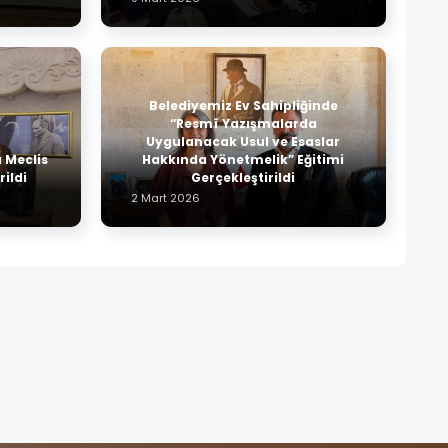
Belediyemiz Ev Sahipliğinde
“Resmî Yazışmalarda
Uygulanacak Usul ve Esaslar
ı Meclis
Hakkında Yönetmelik” Eğitimi
rildi
Gerçekleştirildi
2 Mart 2026