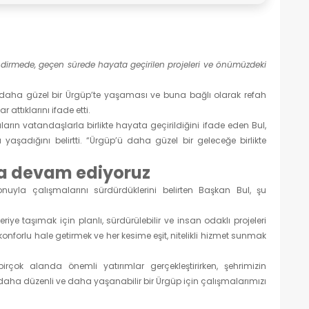
rlendirmede, geçen sürede hayata geçirilen projeleri ve önümüzdeki
 daha güzel bir Ürgüp’te yaşaması ve buna bağlı olarak refah
attıklarını ifade etti.
 vatandaşlarla birlikte hayata geçirildiğini ifade eden Bul,
şadığını belirtti. “Ürgüp’ü daha güzel bir geleceğe birlikte
a devam ediyoruz
yla çalışmalarını sürdürdüklerini belirten Başkan Bul, şu
ye taşımak için planlı, sürdürülebilir ve insan odaklı projeleri
nforlu hale getirmek ve her kesime eşit, nitelikli hizmet sunmak
rçok alanda önemli yatırımlar gerçekleştirirken, şehrimizin
daha düzenli ve daha yaşanabilir bir Ürgüp için çalışmalarımızı