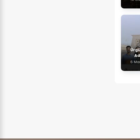
Ürgü
Ad
6 Ma