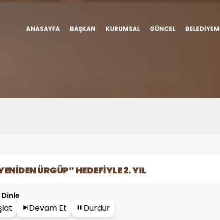
ANASAYFA
BAŞKAN
KURUMSAL
GÜNCEL
BELEDIYEM
YENIDEN ÜRGÜP” HEDEFIYLE 2. YIL
 Dinle
şlat
Devam Et
Durdur