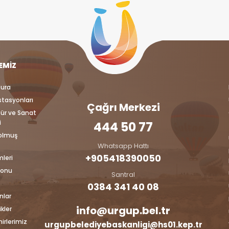
EMIZ
tura
İstasyonları
Çağrı Merkezi
tür ve Sanat
i
444 50 77
Dolmuş
Whatsapp Hattı
+905418390050‬
mleri
lonu
Santral
0384 341 40 08
nlar
info@urgup.bel.tr
kler
irlerimiz
urgupbelediyebaskanligi@hs01.kep.tr