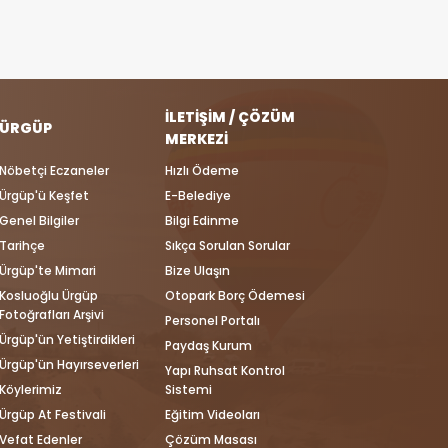
İLETIŞIM / ÇÖZÜM
ÜRGÜP
MERKEZI
Nöbetçi Eczaneler
Hızlı Ödeme
Ürgüp'ü Keşfet
E-Belediye
Genel Bilgiler
Bilgi Edinme
Tarihçe
Sıkça Sorulan Sorular
Ürgüp'te Mimari
Bize Ulaşın
Kosluoğlu Ürgüp
Otopark Borç Ödemesi
Fotoğrafları Arşivi
Personel Portalı
Ürgüp'ün Yetiştirdikleri
Paydaş Kurum
Ürgüp'ün Hayırseverleri
Yapı Ruhsat Kontrol
Köylerimiz
Sistemi
Ürgüp At Festivali
Eğitim Videoları
Vefat Edenler
Çözüm Masası