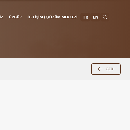
TR
EN
IZ
ÜRGÜP
İLETIŞIM / ÇÖZÜM MERKEZI
GERI