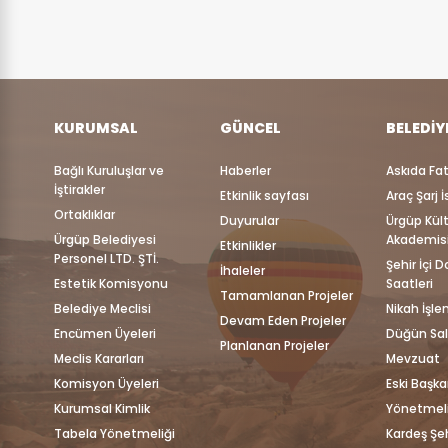
KURUMSAL
GÜNCEL
BELEDIY
Bağlı Kuruluşlar ve
Haberler
Askıda Fa
İştirakler
Etkinlik sayfası
Araç Şarj 
Ortaklıklar
Duyurular
Ürgüp Kül
Ürgüp Belediyesi
Akademis
Etkinlikler
Personel LTD. ŞTİ.
Şehir İçi 
İhaleler
Estetik Komisyonu
Saatleri
Tamamlanan Projeler
Belediye Meclisi
Nikah İşle
Devam Eden Projeler
Encümen Üyeleri
Düğün Sa
Planlanan Projeler
Meclis Kararları
Mevzuat
Komisyon Üyeleri
Eski Başka
Kurumsal Kimlik
Yönetmeli
Tabela Yönetmeliği
Kardeş Şeh