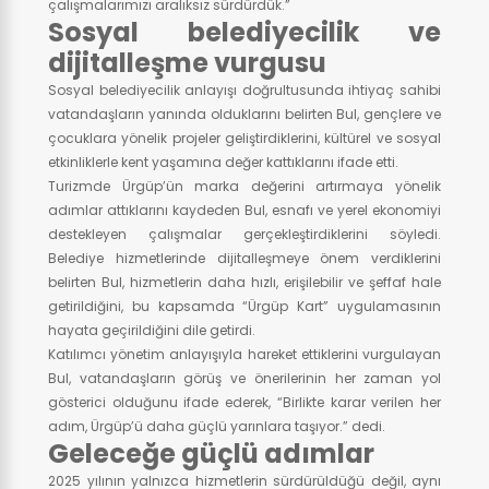
çalışmalarımızı aralıksız sürdürdük.”
Sosyal belediyecilik ve
dijitalleşme vurgusu
Sosyal belediyecilik anlayışı doğrultusunda ihtiyaç sahibi
vatandaşların yanında olduklarını belirten Bul, gençlere ve
çocuklara yönelik projeler geliştirdiklerini, kültürel ve sosyal
etkinliklerle kent yaşamına değer kattıklarını ifade etti.
Turizmde Ürgüp’ün marka değerini artırmaya yönelik
adımlar attıklarını kaydeden Bul, esnafı ve yerel ekonomiyi
destekleyen çalışmalar gerçekleştirdiklerini söyledi.
Belediye hizmetlerinde dijitalleşmeye önem verdiklerini
belirten Bul, hizmetlerin daha hızlı, erişilebilir ve şeffaf hale
getirildiğini, bu kapsamda “Ürgüp Kart” uygulamasının
hayata geçirildiğini dile getirdi.
Katılımcı yönetim anlayışıyla hareket ettiklerini vurgulayan
Bul, vatandaşların görüş ve önerilerinin her zaman yol
gösterici olduğunu ifade ederek, “Birlikte karar verilen her
adım, Ürgüp’ü daha güçlü yarınlara taşıyor.” dedi.
Geleceğe güçlü adımlar
2025 yılının yalnızca hizmetlerin sürdürüldüğü değil, aynı