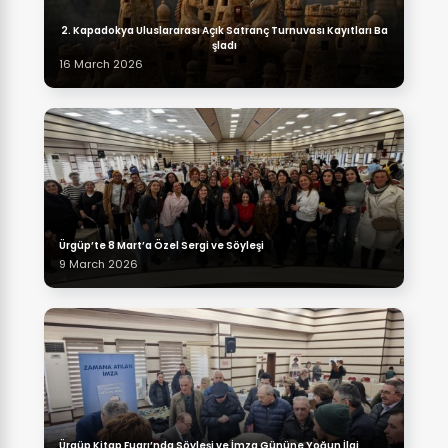
2.⁠ ⁠Kapadokya Uluslararası Açık Satranç Turnuvası Kayıtları Ba
şladı
16 March 2026
Ürgüp’te 8 Mart’a Özel Sergi ve Söyleşi
9 March 2026
Ürgüp Kitap Fuarı’nda Söyleşi ve İmza Gününe Yoğun İlgi