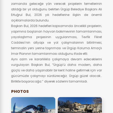
zamanda geleceğe yön verecek projelerin temellerinin
atıldığı bir yıl olduğunu belirten Ürgüp Belediye Başkanı Ali
Ertuğrul Bul, 2026 yılı hedeflerine ilişkin de önemli
açıklamalarda bulundu.
Başkan Bul, 2026 hedefleri kapsamında öncelikli projelerin;
yapımına başlanan hayvan bakımevinin tamamlanması,
yayalaştırma projesinin uygulanması, Tevfik Fikret
Caddesi’nin altyapı ve yol çalışmalarının bitirilmesi,
terminalin yeni yerine taşınması ve Ürgüp Koruma Amaçlı
İmar Planının tamamlanması olduğunu ifade etti.
Aynı azim ve kararlılıkla çalışmaya devam edeceklerini
vurgulayan Başkan Bul, “Ürgüp’ü daha modern, daha
güçlü ve daha yaşanabilir bir kent haline getirmek için var
gücümüzle çalışmayı sürdüreceğiz. Ürgüp güzel olacak…
Birlikte başaracağız.” diyerek sözlerini tamamladı.
PHOTOS