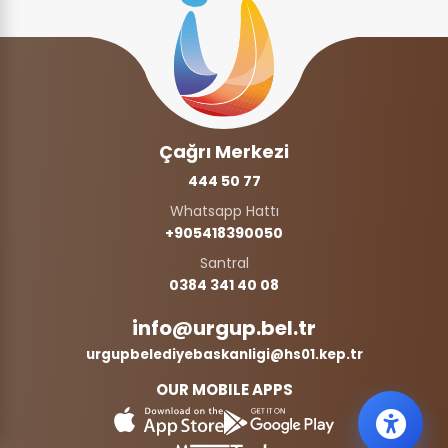
Çağrı Merkezi
444 50 77
Whatsapp Hattı
+905418390050‬
Santral
0384 341 40 08
info@urgup.bel.tr
urgupbelediyebaskanligi@hs01.kep.tr
OUR MOBILE APPS