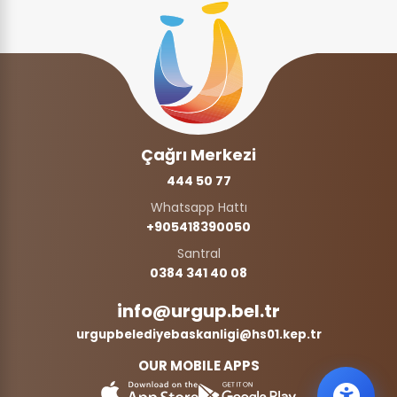
Çağrı Merkezi
444 50 77
Whatsapp Hattı
+905418390050‬
Santral
0384 341 40 08
info@urgup.bel.tr
urgupbelediyebaskanligi@hs01.kep.tr
OUR MOBILE APPS