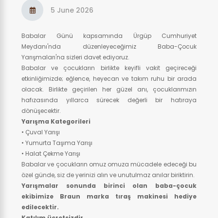
5 June 2026
Babalar Günü kapsamında Ürgüp Cumhuriyet
Meydanı'nda düzenleyeceğimiz Baba-Çocuk
Yarışmaları'na sizleri davet ediyoruz.
Babalar ve çocukların birlikte keyifli vakit geçireceği
etkinliğimizde; eğlence, heyecan ve takım ruhu bir arada
olacak. Birlikte geçirilen her güzel anı, çocuklarımızın
hafızasında yıllarca sürecek değerli bir hatıraya
dönüşecektir.
Yarışma Kategorileri
• Çuval Yarışı
• Yumurta Taşıma Yarışı
• Halat Çekme Yarışı
Babalar ve çocukların omuz omuza mücadele edeceği bu
özel günde, siz de yerinizi alın ve unutulmaz anılar biriktirin.
Yarışmalar sonunda birinci olan baba-çocuk
ekibimize Braun marka tıraş makinesi hediye
edilecektir.
Katılım ücretsizdir.