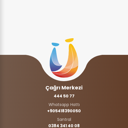
Çağrı Merkezi
444 50 77
Whatsapp Hattı
+905418390050‬
Santral
0384 341 40 08